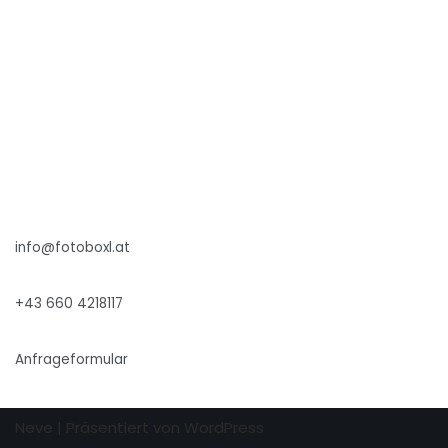
info@fotoboxl.at
+43 660 4218117
Anfrageformular
Neve
| Präsentiert von
WordPress